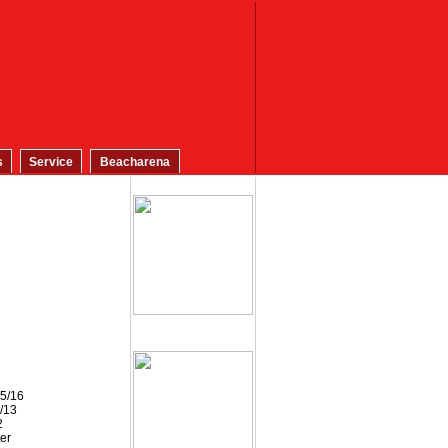
s
Service
Beacharena
15/16
2/13
2
er