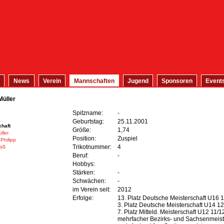
News
Verein
Mannschaften
Jugend
Sponsoren
Event
Müller
Spitzname:
-
Geburtstag:
25.11.2001
haft
Größe:
1,74
ller
Position:
Zuspiel
Philipp
Trikotnummer:
4
Voß
Beruf:
-
Hobbys:
Stärken:
-
Schwächen:
-
im Verein seit:
2012
Erfolge:
13. Platz Deutsche Meisterschaft U16 
3. Platz Deutsche Meisterschaft U14 1
7. Platz Mitteld. Meisterschaft U12 11/1
mehrfacher Bezirks- und Sachsenmeist