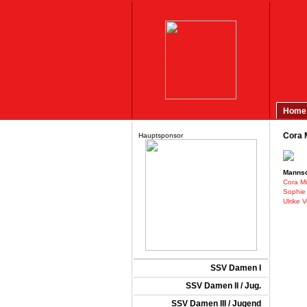
Home
Cora 
Hauptsponsor
Mannsc
Cora Mü
Sophie 
Ulrike 
SSV Damen I
SSV Damen II / Jug.
SSV Damen III / Jugend